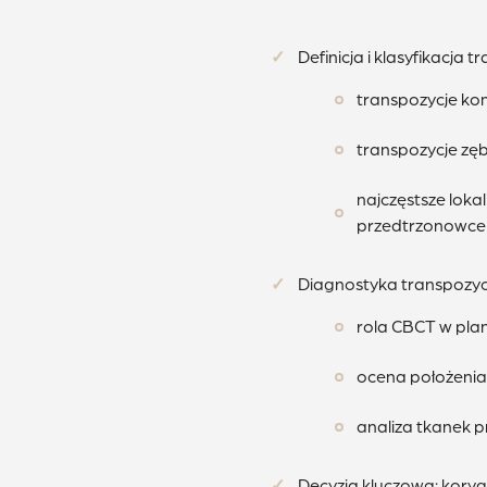
Definicja i klasyfikacja t
transpozycje ko
transpozycje zę
najczęstsze lokal
przedtrzonowce
Diagnostyka transpozyc
rola CBCT w pla
ocena położenia k
analiza tkanek p
Decyzja kluczowa: kor