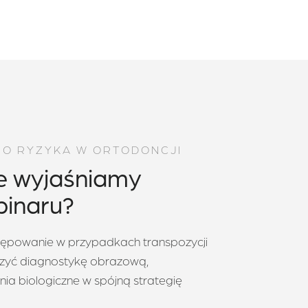
GO RYZYKA W ORTODONCJI
e wyjaśniamy
inaru?
ępowanie w przypadkach transpozycji
ączyć diagnostykę obrazową,
nia biologiczne w spójną strategię