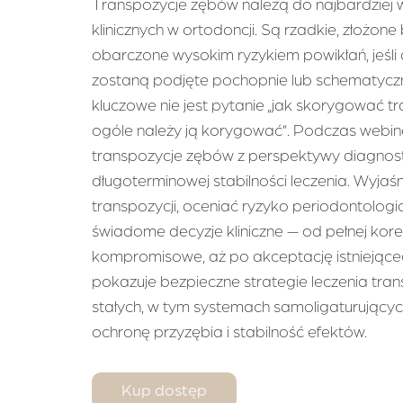
Transpozycje zębów należą do najbardziej 
klinicznych w ortodoncji. Są rzadkie, złożone
obarczone wysokim ryzykiem powikłań, jeśli
zostaną podjęte pochopnie lub schematyczn
kluczowe nie jest pytanie „jak skorygować tr
ogóle należy ją korygować”. Podczas web
transpozycje zębów z perspektywy diagnosty
długoterminowej stabilności leczenia. Wyjaśn
transpozycji, oceniać ryzyko periodontolog
świadome decyzje kliniczne — od pełnej korek
kompromisowe, aż po akceptację istniejąceg
pokazuje bezpieczne strategie leczenia tra
stałych, w tym systemach samoligaturującyc
ochronę przyzębia i stabilność efektów.
Kup dostęp