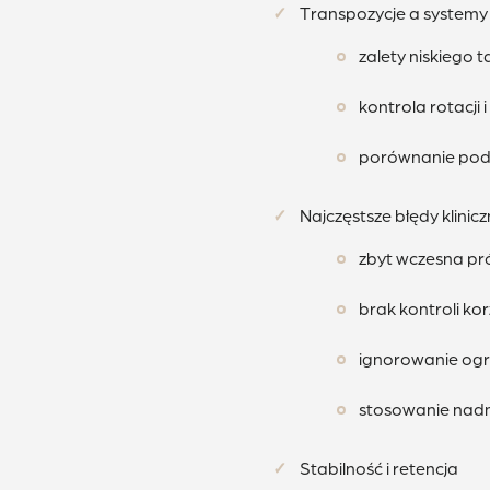
Transpozycje a systemy
zalety niskiego 
kontrola rotacji 
porównanie pode
Najczęstsze błędy klinic
zbyt wczesna pr
brak kontroli kor
ignorowanie ogr
stosowanie nadm
Stabilność i retencja