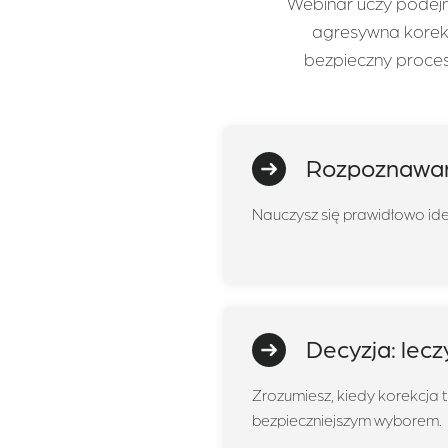
Webinar uczy podejm
agresywna korekc
bezpieczny proces 
Rozpoznawanie
Nauczysz się prawidłowo iden
Decyzja: lec
Zrozumiesz, kiedy korekcja t
bezpieczniejszym wyborem.