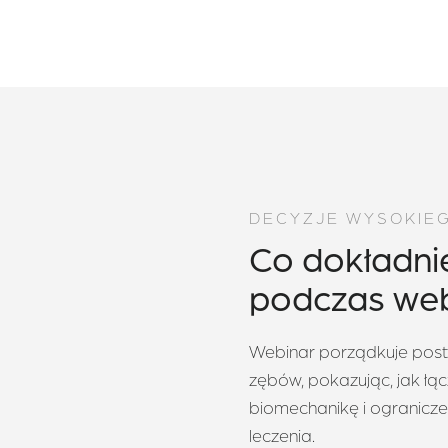
DECYZJE WYSOKIE
Co dokładni
podczas web
Webinar porządkuje post
zębów, pokazując, jak ł
biomechanikę i ogranicze
leczenia.