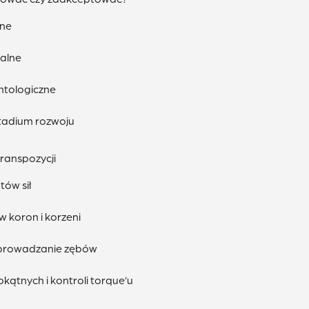
zne
nalne
ntologiczne
stadium rozwoju
ranspozycji
ów sił
 koron i korzeni
prowadzanie zębów
okątnych i kontroli torque’u