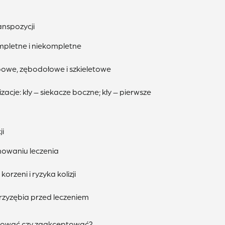
ranspozycji
mpletne i niekompletne
bowe, zębodołowe i szkieletowe
izacje: kły – siekacze boczne; kły – pierwsze
ji
nowaniu leczenia
orzeni i ryzyka kolizji
rzyzębia przed leczeniem
ygować czy zaakceptować?