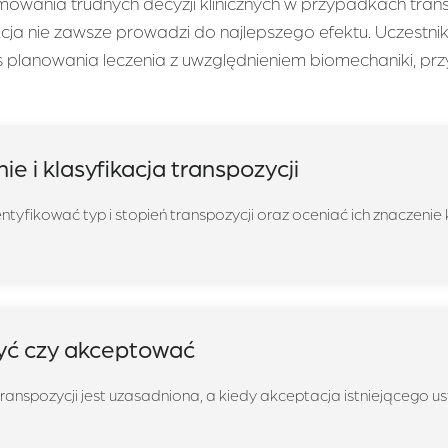
owania trudnych decyzji klinicznych w przypadkach trans
ja nie zawsze prowadzi do najlepszego efektu. Uczestnik 
planowania leczenia z uwzględnieniem biomechaniki, przyz
 i klasyfikacja transpozycji
tyfikować typ i stopień transpozycji oraz oceniać ich znaczenie k
zyć czy akceptować
ranspozycji jest uzasadniona, a kiedy akceptacja istniejącego us