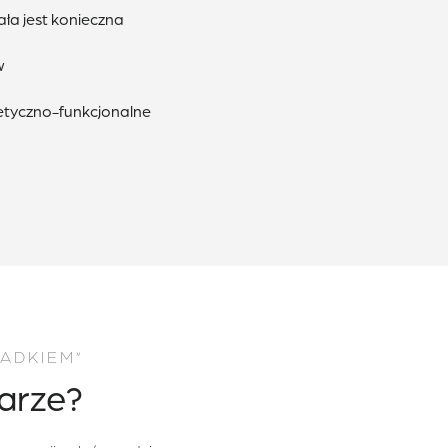
ała jest konieczna
w
tyczno-funkcjonalne
ADKIEM”
arze?