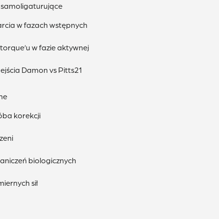
 samoligaturujące
tarcia w fazach wstępnych
i torque’u w fazie aktywnej
jścia Damon vs Pitts21
zne
óba korekcji
zeni
aniczeń biologicznych
iernych sił