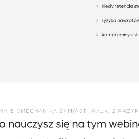
kiedy retencja st
ryzyko nawrotó
kompromisy este
MA BIOMECHANIKA ZAMIAST „WALKI Z PRZYP
o nauczysz się na tym webin