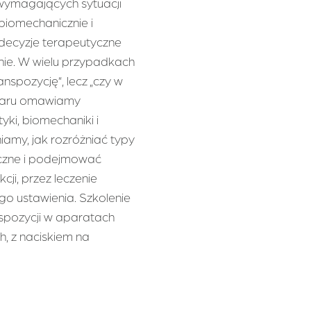
wymagających sytuacji
 biomechanicznie i
 decyzje terapeutyczne
ie. W wielu przypadkach
anspozycję”, lecz „czy w
inaru omawiamy
ki, biomechaniki i
iamy, jak rozróżniać typy
iczne i podejmować
cji, przez leczenie
o ustawienia. Szkolenie
nspozycji w aparatach
h, z naciskiem na