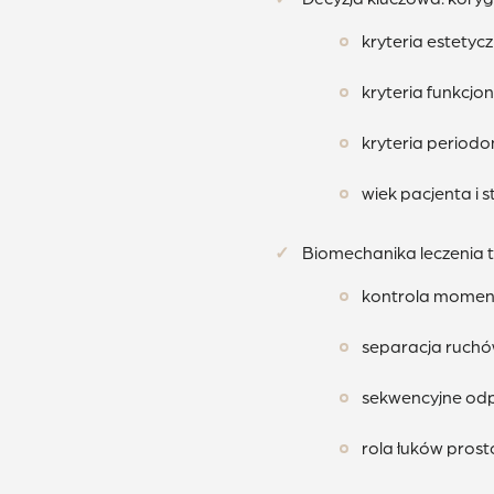
kryteria estetyc
kryteria funkcjo
kryteria periodo
wiek pacjenta i 
Biomechanika leczenia t
kontrola moment
separacja ruchów
sekwencyjne od
rola łuków prost