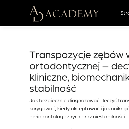
Przejdź
do
Str
treści
Transpozycje zębów 
ortodontycznej – dec
kliniczne, biomechani
stabilność
Jak bezpiecznie diagnozować i leczyć tran
korygować, kiedy akceptować i jak unikną
periodontologicznych oraz niestabilności