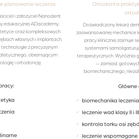
e planowanie leczenia
Ortodonta praktyk
orto
ciciel i założyciel Nanodent
rmy edukacyjnej ADacademy.
Doświadczony lekarz denty
protetyce oraz kompleksowych
zaawansowanej mechanice le
ębach własnych i implantach.
pracy klinicznej zajmuje 
 technologie z precyzyjnym
systemami samoligaturuj
alistycznego, obejmującym
terapeutycznych. Wyróżnia g
tologię i ortodoncję.
— zamiast gotowych
biomechanicznego, nieza
pracy:
Główne 
tetyka
biomechanika leczenia
✓
czenia
leczenie wad klasy II i II
✓
kontrola torku osi zęb
✓
plinarne
leczenie wspomagane 
✓