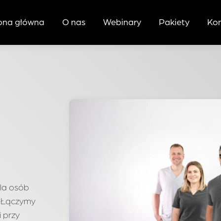
ona główna
O nas
Webinary
Pakiety
Ko
la osób
. Łączymy
 przy