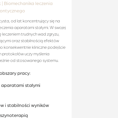
 | Biomechanika leczenia
dontycznego
sta, od lat koncentrujący się na
czenia aparatami stałymi. W swojej
się leczeniem trudnych wad zgryzu,
ącymi oraz stabilnością efektów
o konsekwentnie kliniczne podejście
 protokołów uczy myślenia
leżnie od stosowanego systemu.
obszary pracy:
 aparatami stałymi
I
ów i stabilności wyników
szynoterapią