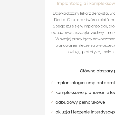
Implantologia i kompleksow
Doświadczony lekarz dentysta, właś
Dental Clinic oraz twórca platfo
Specjalizuje się w implantologii, 
odbudowach szczęki i żuchwy – na z
W swojej pracy łączy nowoczesne
planowaniem leczenia wielospecj
okluzję, protetykę, implan
Główne obszary 
implantologia i implantopro
✓
kompleksowe planowanie le
✓
odbudowy pełnołukowe
✓
✓
okluzja i leczenie interdyscy
✓