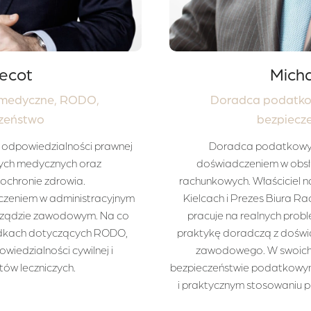
ecot
Micha
 medyczne, RODO,
Doradca podatko
zeństwo
bezpiecze
w odpowiedzialności prawnej
Doradca podatkowy i
danych medycznych oraz
doświadczeniem w obsłu
ochronie zdrowia.
rachunkowych. Właściciel n
czeniem w administracyjnym
Kielcach i Prezes Biura 
rządzie zawodowym. Na co
pracuje na realnych prob
padkach dotyczących RODO,
praktykę doradczą z dośw
iedzialności cywilnej i
zawodowego. W swoich 
tów leczniczych.
bezpieczeństwie podatkowym
i praktycznym stosowaniu pr