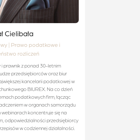
ł Cielibała
wy | Prawo podatkowe i
ństwo rozliczeń
 prawnik z ponad 30-letnim
dze przedsiębiorców oraz biur
ajwiększej kancelarii podatkowej w
Rachunkowego BIUREX. Na co dzień
lemach podatkowych firm, łącząc
iadczeniem w organach samorządu
webinarach koncentruje się na
, odpowiedzialności przedsiębiorcy
zepisów w codziennej działalności.