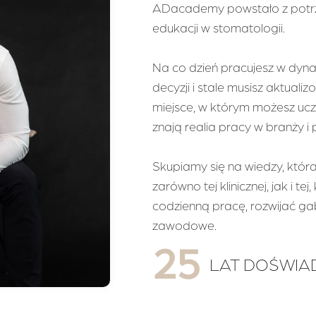
ADacademy powstało z potr
edukacji w stomatologii.
Na co dzień pracujesz w dyn
decyzji i stale musisz aktual
miejsce, w którym możesz ucz
znają realia pracy w branży i p
Skupiamy się na wiedzy, któ
zarówno tej klinicznej, jak i 
codzienną pracę, rozwijać ga
zawodowe.
25
LAT DOŚWIA