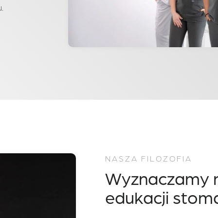
.
NASZA FILOZOFIA
Wyznaczamy n
edukacji stom