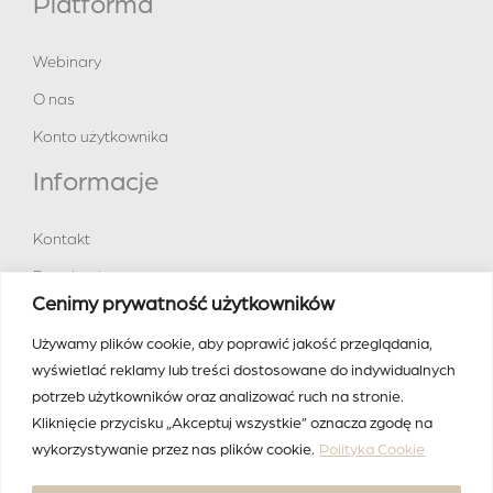
Platforma
v
e
Webinary
:
O nas
Konto użytkownika
Informacje
Kontakt
Regulamin
Cenimy prywatność użytkowników
Polityka prywatności
Używamy plików cookie, aby poprawić jakość przeglądania,
Social media
wyświetlać reklamy lub treści dostosowane do indywidualnych
potrzeb użytkowników oraz analizować ruch na stronie.
Facebook
Kliknięcie przycisku „Akceptuj wszystkie” oznacza zgodę na
wykorzystywanie przez nas plików cookie.
Polityka Cookie
Instagram