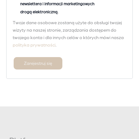
newslettera i informacji marketingowych
drogą elektroniczną.
Twoje dane osobowe zostaną użyte do obsługi twojej
wizyty na naszej stronie, zarządzania dostępem do
twojego konta i dla innych celów o których mówi nasza
polityka prywatności
.
Zarejestruj się
A
l
t
e
r
n
a
t
i