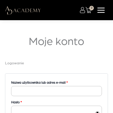
Przejdź
do
treści
Moje konto
Logowanie
Wymagane
Nazwa użytkownika lub adres e-mail
*
Wymagane
Hasło
*