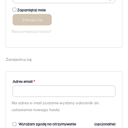
A
Zapamiętaj mnie
l
Zaloguj się
t
e
Nie pamiętasz hasła?
r
n
a
t
Zarejestruj się
i
v
e
Wymagane
Adres email
*
:
Na adres e-mail zostanie wysłany odnośnik do
ustawienia nowego hasła.
Wyrażam zgodę na otrzymywanie
(opcjonalne)