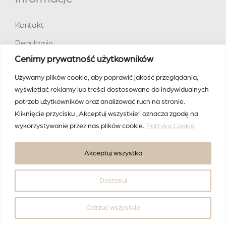
Kontakt
Regulamin
Cenimy prywatność użytkowników
Polityka prywatności
Używamy plików cookie, aby poprawić jakość przeglądania,
Social media
wyświetlać reklamy lub treści dostosowane do indywidualnych
potrzeb użytkowników oraz analizować ruch na stronie.
Facebook
Kliknięcie przycisku „Akceptuj wszystkie” oznacza zgodę na
wykorzystywanie przez nas plików cookie.
Polityka Cookie
Instagram
TikTok
Akceptuj wszystko
Dostosuj
Projekt i realizacja -
Mruks.pl
Odrzuć wszystkie