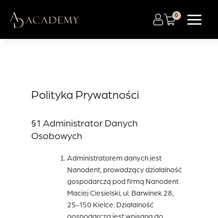
Przejdź
do
treści
Polityka Prywatności
§1 Administrator Danych
Osobowych
Administratorem danych jest
Nanodent, prowadzący działalność
gospodarczą pod firmą Nanodent
Maciej Ciesielski, ul. Barwinek 28,
25-150 Kielce. Działalność
gospodarcza jest wpisana do